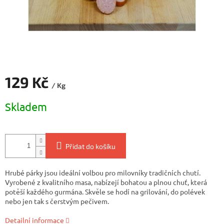
129 Kč
/ Kg
Měrná
Skladem
cena:
Přidat do košíku
Hrubé párky jsou ideální volbou pro milovníky tradičních chutí.
Vyrobené z kvalitního masa, nabízejí bohatou a plnou chuť, která
potěší každého gurmána. Skvěle se hodí na grilování, do polévek
nebo jen tak s čerstvým pečivem.
Detailní informace