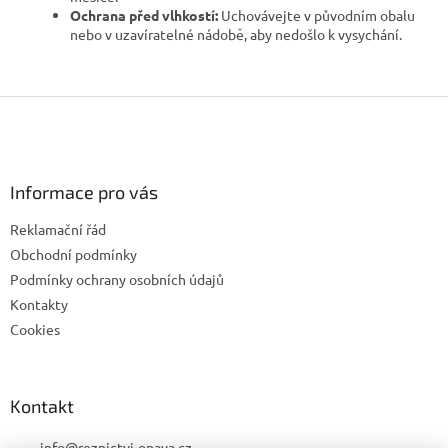
Ochrana před vlhkostí:
Uchovávejte v původním obalu
nebo v uzavíratelné nádobě, aby nedošlo k vysychání.
Z
á
p
a
Informace pro vás
t
í
Reklamační řád
Obchodní podmínky
Podmínky ochrany osobních údajů
Kontakty
Cookies
Kontakt
info
@
reznictvi-opava.cz