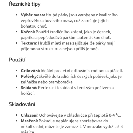
Řeznické tipy
Výběr masa:
Hrubé párky jsou vyrobeny z kvalitního
vepřového a hovězího masa, což zaručuje jejich
bohatou chuť.
Koření:
Použití tradičního koření, jako je česnek,
paprika a pepř, dodává párkům autentickou chuť.
Textura:
Hrubší mletí masa zajišťuje, že párky mají
příjemnou strukturu a nejsou příliš jemné.
Použití
Grilování:
Ideální pro letní grilování s rodinou a přáteli.
Polévky:
Skvělé do tradičních českých polévek, jako je
zelňačka nebo bramboračka.
Snídaně:
Perfektní k snídani s čerstvým pečivem a
hořčicí.
Skladování
Chlazení:
Uchovávejte v chladničce při teplotě 0-4 °C.
Mražení:
Pokud je neplánujete spotřebovat do
několika dní, můžete je zamrazit. V mrazáku vydrží až 3
měsíce.