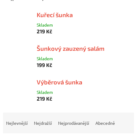
Kuřecí šunka
Skladem
219 Kč
Šunkový zauzený salám
Skladem
199 Kč
Výběrová šunka
Skladem
219 Kč
Ř
a
Nejlevnější
Nejdražší
Nejprodávanější
Abecedně
z
e