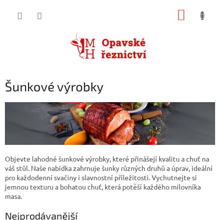
Přejít
NÁKUP
na
obsah
KOŠÍK
Šunkové výrobky
Objevte lahodné šunkové výrobky, které přinášejí kvalitu a chuť na
váš stůl. Naše nabídka zahrnuje šunky různých druhů a úprav, ideální
pro každodenní svačiny i slavnostní příležitosti. Vychutnejte si
jemnou texturu a bohatou chuť, která potěší každého milovníka
masa.
Nejprodávanější