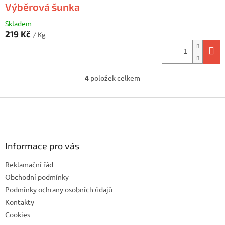
Výběrová šunka
Skladem
219 Kč
/ Kg
4
položek celkem
O
v
l
Z
á
á
d
p
a
a
c
Informace pro vás
t
í
í
p
Reklamační řád
r
v
Obchodní podmínky
k
Podmínky ochrany osobních údajů
y
Kontakty
v
Cookies
ý
p