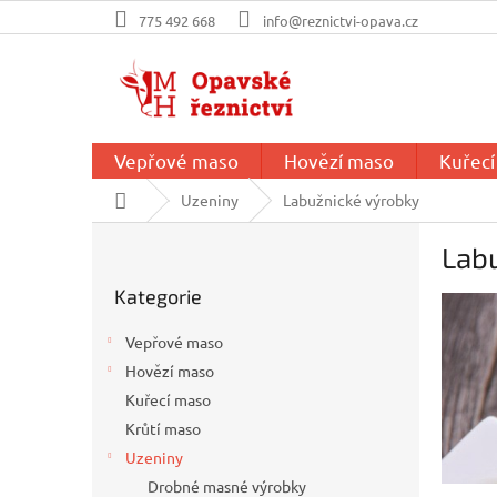
Přejít
775 492 668
info@reznictvi-opava.cz
na
obsah
Vepřové maso
Hovězí maso
Kuřec
Domů
Uzeniny
Labužnické výrobky
P
Lab
o
Přeskočit
s
Kategorie
kategorie
t
r
Vepřové maso
a
Hovězí maso
n
Kuřecí maso
n
í
Krůtí maso
p
Uzeniny
a
Drobné masné výrobky