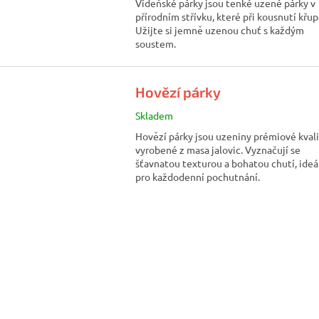
Vídeňské párky jsou tenké uzené párky v
přírodním střívku, které při kousnutí křupa
Užijte si jemně uzenou chuť s každým
soustem.
Hovězí párky
Skladem
Hovězí párky jsou uzeniny prémiové kvali
vyrobené z masa jalovic. Vyznačují se
šťavnatou texturou a bohatou chutí, ideá
pro každodenní pochutnání.
O
v
l
á
d
a
c
í
p