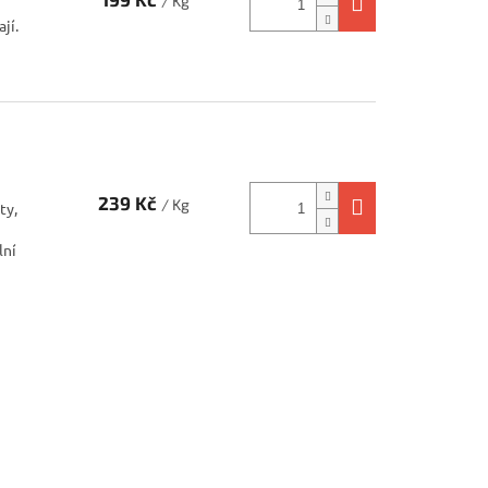
/ Kg
jí.
239 Kč
/ Kg
ty,
lní