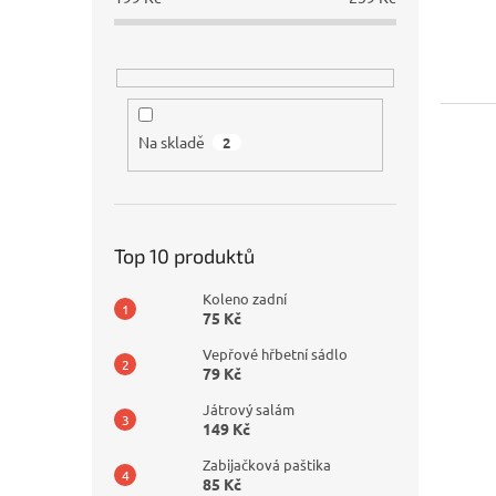
s
o
p
d
r
u
o
k
d
t
u
ů
Na skladě
2
k
t
ů
Top 10 produktů
Koleno zadní
75 Kč
Vepřové hřbetní sádlo
79 Kč
Játrový salám
149 Kč
Zabijačková paštika
85 Kč