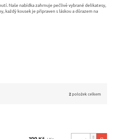
hutí. Naše nabídka zahrnuje pečlivě vybrané delikatesy,
my, každý kousek je připraven s láskou a důrazem na
2
položek celkem
199 Kč