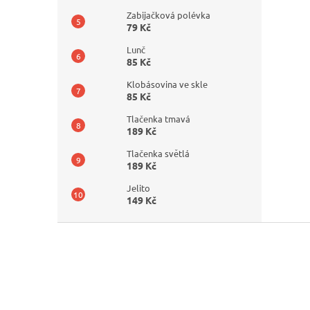
Zabijačková polévka
79 Kč
Lunč
85 Kč
Klobásovina ve skle
85 Kč
Tlačenka tmavá
189 Kč
Tlačenka světlá
189 Kč
Jelito
149 Kč
Z
á
p
a
t
í