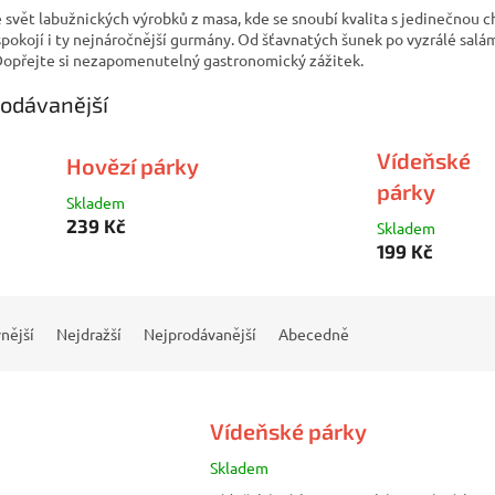
 svět labužnických výrobků z masa, kde se snoubí kvalita s jedinečnou c
spokojí i ty nejnáročnější gurmány. Od šťavnatých šunek po vyzrálé salá
 Dopřejte si nezapomenutelný gastronomický zážitek.
odávanější
Vídeňské
Hovězí párky
párky
Skladem
239 Kč
Skladem
199 Kč
nější
Nejdražší
Nejprodávanější
Abecedně
Vídeňské párky
Skladem