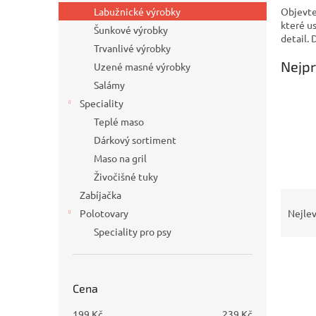
n
Objevte
Labužnické výrobky
e
které u
Šunkové výrobky
l
detail.
Trvanlivé výrobky
Nejpr
Uzené masné výrobky
Salámy
Speciality
Teplé maso
Dárkový sortiment
Maso na gril
Živočišné tuky
Ř
Zabíjačka
a
Polotovary
Nejlev
z
Speciality pro psy
e
V
n
ý
í
p
p
Cena
i
r
199
Kč
239
Kč