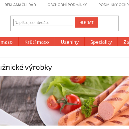
REKLAMAČNÍ ŘÁD
OBCHODNÍ PODMÍNKY
PODMÍNKY OCHR
HLEDAT
í maso
Krůtí maso
Uzeniny
Speciality
Za
užnické výrobky