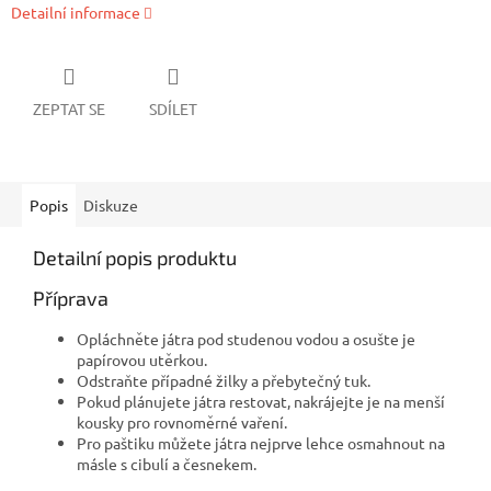
Detailní informace
ZEPTAT SE
SDÍLET
Popis
Diskuze
Detailní popis produktu
Příprava
Opláchněte játra pod studenou vodou a osušte je
papírovou utěrkou.
Odstraňte případné žilky a přebytečný tuk.
Pokud plánujete játra restovat, nakrájejte je na menší
kousky pro rovnoměrné vaření.
Pro paštiku můžete játra nejprve lehce osmahnout na
másle s cibulí a česnekem.