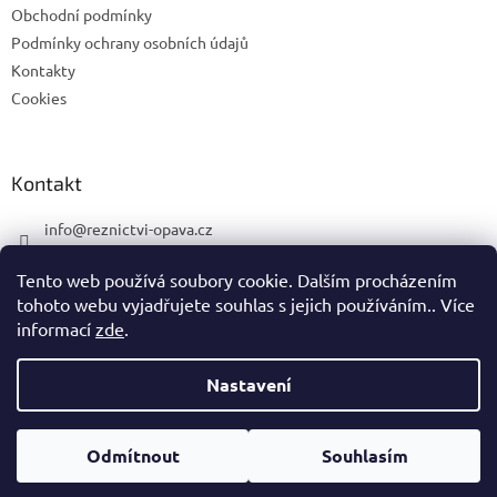
Obchodní podmínky
Podmínky ochrany osobních údajů
Kontakty
Cookies
Kontakt
info
@
reznictvi-opava.cz
775 492 668
Tento web používá soubory cookie. Dalším procházením
775 492 668
tohoto webu vyjadřujete souhlas s jejich používáním.. Více
informací
zde
.
Nastavení
Vytvořil Shoptet
Odmítnout
Souhlasím
Copyright 2026
Řeznictví MH
. Všechna práva vyhrazena.