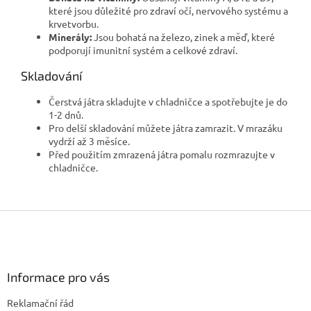
které jsou důležité pro zdraví očí, nervového systému a
krvetvorbu.
Minerály:
Jsou bohatá na železo, zinek a měď, které
podporují imunitní systém a celkové zdraví.
Skladování
Čerstvá játra skladujte v chladničce a spotřebujte je do
1-2 dnů.
Pro delší skladování můžete játra zamrazit. V mrazáku
vydrží až 3 měsíce.
Před použitím zmrazená játra pomalu rozmrazujte v
chladničce.
Z
á
p
a
Informace pro vás
t
í
Reklamační řád