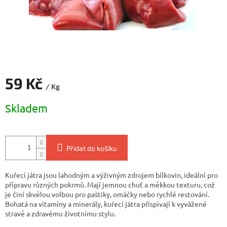
59 Kč
/ Kg
Měrná
Skladem
cena:
Přidat do košíku
Kuřecí játra jsou lahodným a výživným zdrojem bílkovin, ideální pro
přípravu různých pokrmů. Mají jemnou chuť a měkkou texturu, což
je činí skvělou volbou pro paštiky, omáčky nebo rychlé restování.
Bohatá na vitamíny a minerály, kuřecí játra přispívají k vyvážené
stravě a zdravému životnímu stylu.