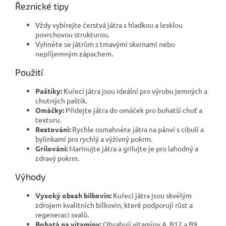
Řeznické tipy
Vždy vybírejte čerstvá játra s hladkou a lesklou
povrchovou strukturou.
Vyhněte se játrům s tmavými skvrnami nebo
nepříjemným zápachem.
Použití
Paštiky:
Kuřecí játra jsou ideální pro výrobu jemných a
chutných paštik.
Omáčky:
Přidejte játra do omáček pro bohatší chuť a
texturu.
Restování:
Rychle osmahněte játra na pánvi s cibulí a
bylinkami pro rychlý a výživný pokrm.
Grilování:
Marinujte játra a grilujte je pro lahodný a
zdravý pokrm.
Výhody
Vysoký obsah bílkovin:
Kuřecí játra jsou skvělým
zdrojem kvalitních bílkovin, které podporují růst a
regeneraci svalů.
Bohatá na vitamíny:
Obsahují vitamíny A, B12 a B9,