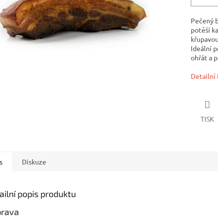
Pečený b
potěší k
křupavou 
Ideální p
ohřát a 
Detailní
TISK
s
Diskuze
ailní popis produktu
prava