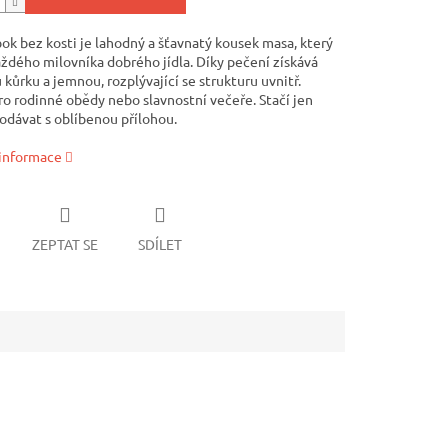
ok bez kosti je lahodný a šťavnatý kousek masa, který
aždého milovníka dobrého jídla. Díky pečení získává
kůrku a jemnou, rozplývající se strukturu uvnitř.
ro rodinné obědy nebo slavnostní večeře. Stačí jen
podávat s oblíbenou přílohou.
 informace
ZEPTAT SE
SDÍLET