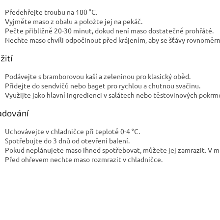
Předehřejte troubu na 180 °C.
Vyjměte maso z obalu a položte jej na pekáč.
Pečte přibližně 20-30 minut, dokud není maso dostatečně prohřáté.
Nechte maso chvíli odpočinout před krájením, aby se šťávy rovnoměrně
žití
Podávejte s bramborovou kaší a zeleninou pro klasický oběd.
Přidejte do sendvičů nebo baget pro rychlou a chutnou svačinu.
Využijte jako hlavní ingredienci v salátech nebo těstovinových pokrm
adování
Uchovávejte v chladničce při teplotě 0-4 °C.
Spotřebujte do 3 dnů od otevření balení.
Pokud neplánujete maso ihned spotřebovat, můžete jej zamrazit. V mr
Před ohřevem nechte maso rozmrazit v chladničce.