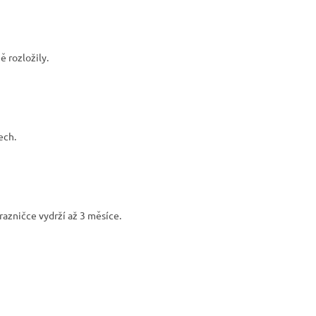
 rozložily.
ech.
azničce vydrží až 3 měsíce.