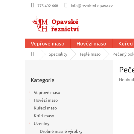
Přejít
775 492 668
info@reznictvi-opava.cz
na
obsah
Vepřové maso
Hovězí maso
Kuřec
Domů
Speciality
Teplé maso
Pečený bok
P
Peče
o
Přeskočit
s
Průměr
Kategorie
Neohod
kategorie
t
hodnoc
r
produkt
Vepřové maso
a
je
Hovězí maso
n
0,0
z
Kuřecí maso
n
5
í
Krůtí maso
hvězdič
p
Uzeniny
a
Drobné masné výrobky