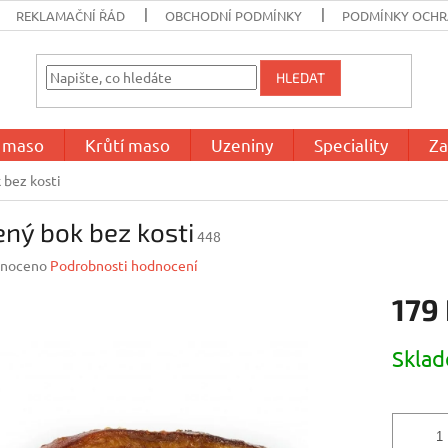
REKLAMAČNÍ ŘÁD
OBCHODNÍ PODMÍNKY
PODMÍNKY OCHR
HLEDAT
í maso
Krůtí maso
Uzeniny
Speciality
Za
 bez kosti
ný bok bez kosti
448
né
noceno
Podrobnosti hodnocení
ení
179
u
Měrná
Skla
cena:
ek.