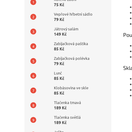
75 Kč
Vepřové hřbetní sádlo
79 Kč
Játrový salám
149 Kč
Pou
Zabijačková paštika
85 Kč
Zabijačková polévka
79 Kč
Skl
Lunč
85 Kč
Klobásovina ve skle
85 Kč
Tlačenka tmavá
189 Kč
Tlačenka světlá
189 Kč
Jelito