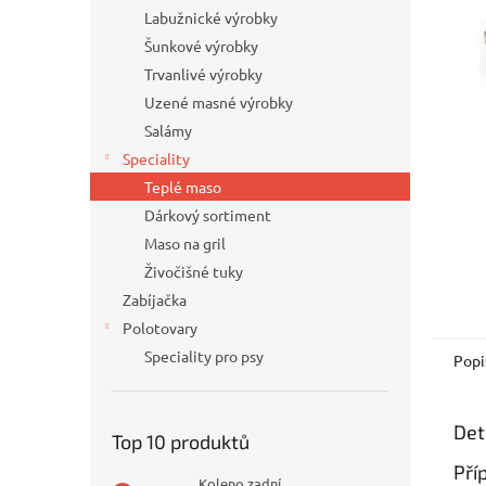
n
Labužnické výrobky
e
Šunkové výrobky
l
Trvanlivé výrobky
Uzené masné výrobky
Salámy
Speciality
Teplé maso
Dárkový sortiment
Maso na gril
Živočišné tuky
Zabíjačka
Polotovary
Speciality pro psy
Popi
Det
Top 10 produktů
Pří
Koleno zadní