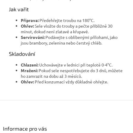
Jak vařit
Příprava:
Předehřejte troubu na 180°C.
Ohřev:
Sele vložte do trouby a pečte přibližně 30
minut, dokud není zlatavé a křupavé.
Servírování:
Podávejte s oblíbenými přílohami, jako
jsou brambory, zelenina nebo čerstvý chléb.
Skladování
Chlazení:
Uchovávejte v lednici při teplotě 0-4°C.
Mražení:
Pokud sele nespotřebujete do 3 dnů, můžete
ho zamrazit na dobu až 3 měsíců.
Ohřev:
Před konzumací vždy důkladně ohřejte.
Z
á
p
a
Informace pro vás
t