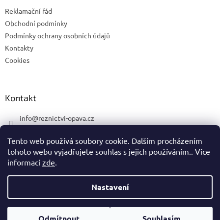
í
Reklamační řád
Obchodní podmínky
Podmínky ochrany osobních údajů
Kontakty
Cookies
Kontakt
info
@
reznictvi-opava.cz
775 492 668
Tento web používá soubory cookie. Dalším procházením
775 492 668
tohoto webu vyjadřujete souhlas s jejich používáním.. Více
informací
zde
.
Nastavení
Vytvořil Shoptet
Odmítnout
Souhlasím
Copyright 2026
Řeznictví MH
. Všechna práva vyhrazena.