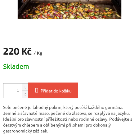
220 Kč
/ Kg
Měrná
Skladem
cena:
Přidat do košíku
Sele pečené je lahodný pokrm, který potěší každého gurmána.
Jemné a šťavnaté maso, pečené do zlatova, se rozplývá na jazyku.
Ideální pro slavnostní příležitosti nebo rodinné oslavy. Podávejte s
čerstvým chlebem a oblíbenými přílohami pro dokonalý
gastronomický zážitek.