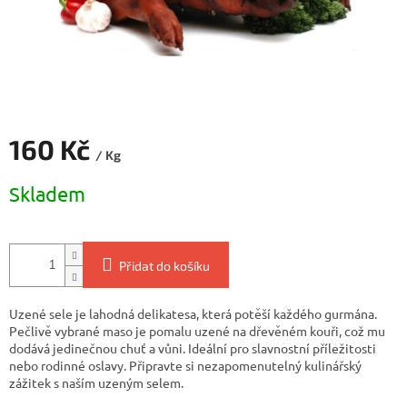
160 Kč
/ Kg
Měrná
Skladem
cena:
Přidat do košíku
Uzené sele je lahodná delikatesa, která potěší každého gurmána.
Pečlivě vybrané maso je pomalu uzené na dřevěném kouři, což mu
dodává jedinečnou chuť a vůni. Ideální pro slavnostní příležitosti
nebo rodinné oslavy. Připravte si nezapomenutelný kulinářský
zážitek s naším uzeným selem.