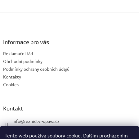
Z
á
p
a
Informace pro vás
t
í
Reklamační řád
Obchodní podmínky
Podmínky ochrany osobních údajů
Kontakty
Cookies
Kontakt
info
@
reznictvi-opava.cz
775 492 668
Tento web používá soubory cookie. Dalším procházením
775 492 668