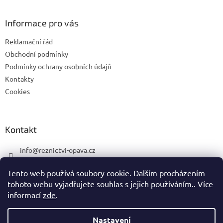
p
a
Informace pro vás
t
í
Reklamační řád
Obchodní podmínky
Podmínky ochrany osobních údajů
Kontakty
Cookies
Kontakt
info
@
reznictvi-opava.cz
775 492 668
Tento web používá soubory cookie. Dalším procházením
775 492 668
tohoto webu vyjadřujete souhlas s jejich používáním.. Více
informací
zde
.
Nastavení
Vytvořil Shoptet