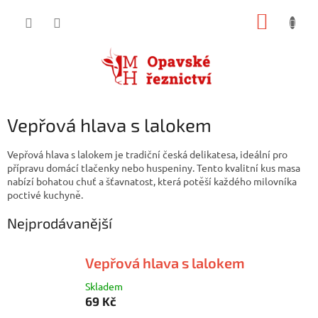
Přejít
NÁKUP
na
obsah
KOŠÍK
Vepřová hlava s lalokem
Vepřová hlava s lalokem je tradiční česká delikatesa, ideální pro
přípravu domácí tlačenky nebo huspeniny. Tento kvalitní kus masa
nabízí bohatou chuť a šťavnatost, která potěší každého milovníka
poctivé kuchyně.
Nejprodávanější
Vepřová hlava s lalokem
Skladem
69 Kč