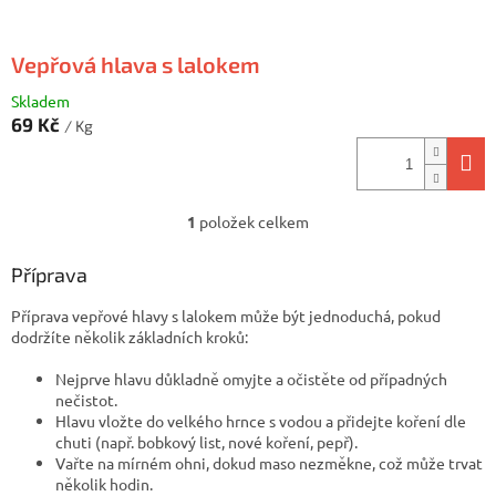
Vepřová hlava s lalokem
Skladem
69 Kč
/ Kg
1
položek celkem
O
v
l
Příprava
á
d
Příprava vepřové hlavy s lalokem může být jednoduchá, pokud
a
dodržíte několik základních kroků:
c
í
Nejprve hlavu důkladně omyjte a očistěte od případných
p
nečistot.
r
Hlavu vložte do velkého hrnce s vodou a přidejte koření dle
v
chuti (např. bobkový list, nové koření, pepř).
k
Vařte na mírném ohni, dokud maso nezměkne, což může trvat
y
několik hodin.