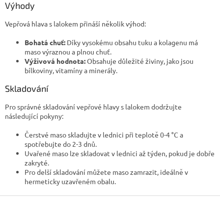
Výhody
Vepřová hlava s lalokem přináší několik výhod:
Bohatá chuť:
Díky vysokému obsahu tuku a kolagenu má
maso výraznou a plnou chuť.
Výživová hodnota:
Obsahuje důležité živiny, jako jsou
bílkoviny, vitamíny a minerály.
Skladování
Pro správné skladování vepřové hlavy s lalokem dodržujte
následující pokyny:
Čerstvé maso skladujte v lednici při teplotě 0-4 °C a
spotřebujte do 2-3 dnů.
Uvařené maso lze skladovat v lednici až týden, pokud je dobře
zakryté.
Pro delší skladování můžete maso zamrazit, ideálně v
hermeticky uzavřeném obalu.
Z
á