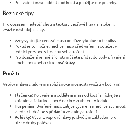
v
Po uvaření maso oddělte od kostí a použijte dle potřeby.
ý
Řeznické tipy
p
i
s
Pro dosažení nejlepší chuti a textury vepřové hlavy s lalokem,
u
zvažte následující tipy:
Vždy vybírejte čerstvé maso od důvěryhodného řezníka.
Pokud je to možné, nechte maso před vařením odležet v
lednici přes noc s trochou soli a koření.
Pro dosažení jemnější chuti můžete přidat do vody při vaření
trochu octa nebo citronové šťávy.
Použití
Vepřová hlava s lalokem nabízí široké možnosti využití v kuchyni:
Tlačenka:
Po uvaření a oddělení masa od kostí smíchejte s
kořením a želatinou, poté nechte ztuhnout v lednici.
Huspenina:
Uvařené maso zalijte vývarem a nechte ztuhnout
v lednici, ideálně s přidáním zeleniny a koření.
Polévky:
Vývar z vepřové hlavy je skvělým základem pro
různé druhy polévek.