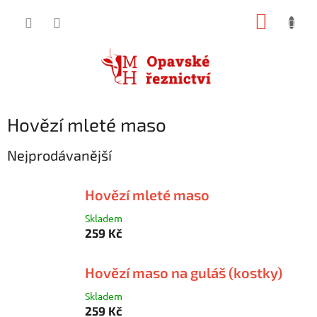
Přejít
NÁKUP
na
obsah
KOŠÍK
Hovězí mleté maso
Nejprodávanější
Hovězí mleté maso
Skladem
259 Kč
Hovězí maso na guláš (kostky)
Skladem
259 Kč