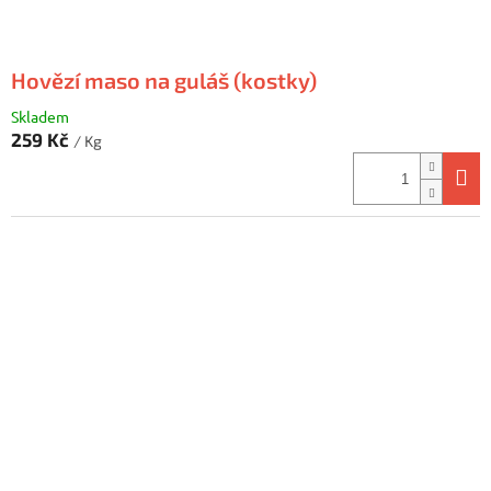
ů
Hovězí maso na guláš (kostky)
Skladem
259 Kč
/ Kg