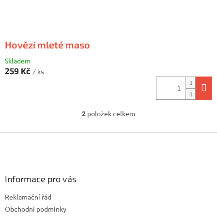
Hovězí mleté maso
Skladem
259 Kč
/ ks
2
položek celkem
O
v
l
Z
á
á
d
p
a
a
c
Informace pro vás
t
í
í
p
Reklamační řád
r
v
Obchodní podmínky