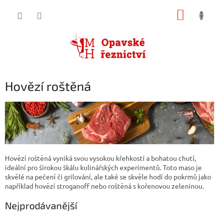
Přejít
NÁKUP
na
obsah
KOŠÍK
Hovězí roštěná
Hovězí roštěná vyniká svou vysokou křehkostí a bohatou chutí,
ideální pro širokou škálu kulinářských experimentů. Toto maso je
skvělé na pečení či grilování, ale také se skvěle hodí do pokrmů jako
například hovězí stroganoff nebo roštěná s kořenovou zeleninou.
Nejprodávanější