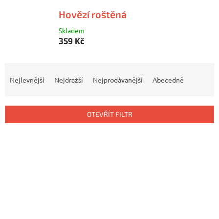
Hovězí roštěná
Skladem
359 Kč
Ř
a
Nejlevnější
Nejdražší
Nejprodávanější
Abecedně
z
e
n
OTEVŘÍT FILTR
í
p
V
r
ý
o
p
d
i
u
s
k
p
t
r
ů
o