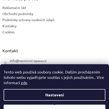
í
p
Reklamační řád
r
v
Obchodní podmínky
k
Podmínky ochrany osobních údajů
y
Kontakty
v
Cookies
ý
p
i
s
Kontakt
u
info
@
reznictvi-opava.cz
775 492 668
Tento web používá soubory cookie. Dalším procházením
775 492 668
tohoto webu vyjadřujete souhlas s jejich používáním.. Více
informací
zde
.
Nastavení
Vytvořil Shoptet