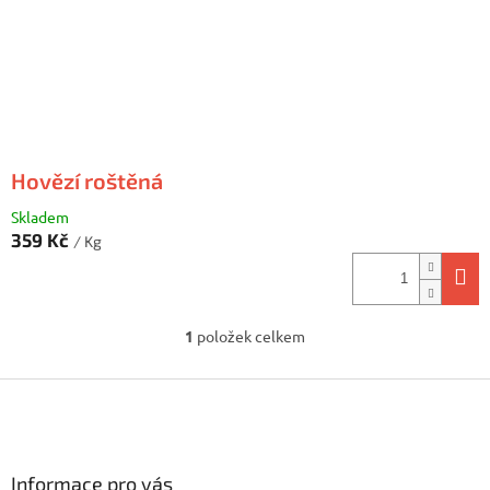
d
u
k
t
ů
Hovězí roštěná
Skladem
359 Kč
/ Kg
1
položek celkem
O
v
l
Z
á
á
d
p
a
a
c
Informace pro vás
t
í