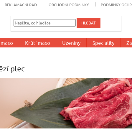
REKLAMAČNÍ ŘÁD
OBCHODNÍ PODMÍNKY
PODMÍNKY OCHR
HLEDAT
í maso
Krůtí maso
Uzeniny
Speciality
Za
zí plec