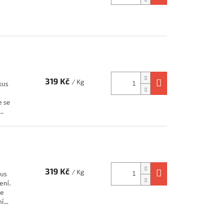
319 Kč
/ Kg
kus
e se
..
319 Kč
/ Kg
kus
ení.
je
...