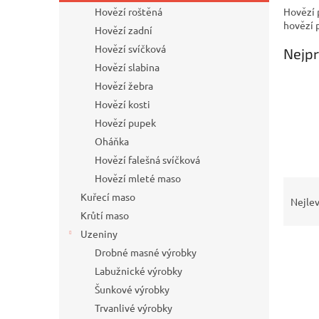
n
Hovězí p
Hovězí roštěná
e
hovězí 
Hovězí zadní
l
Hovězí svíčková
Nejpr
Hovězí slabina
Hovězí žebra
Hovězí kosti
Hovězí pupek
Oháňka
Hovězí falešná svíčková
Hovězí mleté maso
Ř
Kuřecí maso
a
Nejlev
z
Krůtí maso
e
Uzeniny
V
n
Drobné masné výrobky
ý
í
Labužnické výrobky
p
p
Šunkové výrobky
i
r
s
Trvanlivé výrobky
o