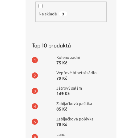
Na skladě
3
Top 10 produktů
Koleno zadní
75 Kč
Vepřové hřbetní sádlo
79 Kč
Játrový salám
149 Kč
Zabijačková paštika
85 Kč
Zabijačková polévka
79 Kč
Lunč