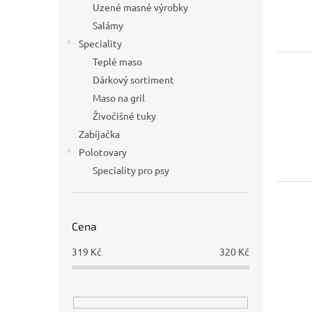
p
d
Uzené masné výrobky
r
u
Salámy
o
k
Speciality
d
t
Teplé maso
u
ů
Dárkový sortiment
k
t
Maso na gril
ů
Živočišné tuky
Zabíjačka
Polotovary
Speciality pro psy
Cena
319
Kč
320
Kč