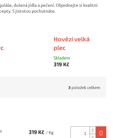
guláše, dušená jídla a pečení. Objednejte si kvalitní
cepty. S jistotou pochutnáte.
Hovězí velká
ec
plec
Skladem
319 Kč
3
položek celkem
s
319 Kč
/ Kg