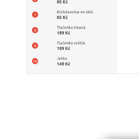
85 Kč
Klobásovina ve skle
85 Kč
Tlačenka tmavá
189 Kč
Tlačenka světlá
189 Kč
Jelito
149 Kč
Z
á
p
a
t
í