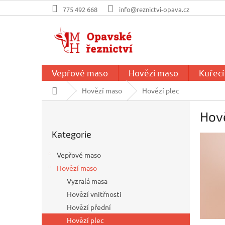
Přejít
775 492 668
info@reznictvi-opava.cz
na
obsah
Vepřové maso
Hovězí maso
Kuřec
Domů
Hovězí maso
Hovězí plec
P
Hově
o
Přeskočit
s
Kategorie
kategorie
t
r
Vepřové maso
a
Hovězí maso
n
Vyzralá masa
n
í
Hovězí vnitřnosti
p
Hovězí přední
a
Hovězí plec