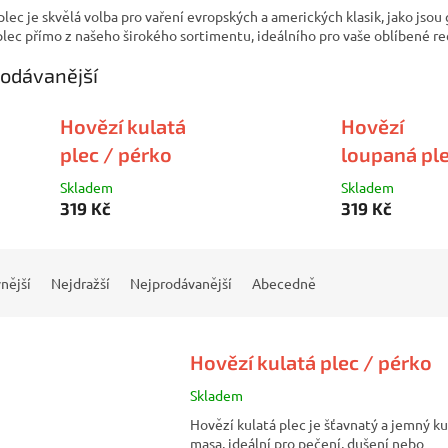
lec je skvělá volba pro vaření evropských a amerických klasik, jako jsou 
plec přímo z našeho širokého sortimentu, ideálního pro vaše oblíbené re
odávanější
Hovězí kulatá
Hovězí
plec / pérko
loupaná pl
Skladem
Skladem
319 Kč
319 Kč
nější
Nejdražší
Nejprodávanější
Abecedně
Hovězí kulatá plec / pérko
Skladem
Hovězí kulatá plec je šťavnatý a jemný ku
masa, ideální pro pečení, dušení nebo