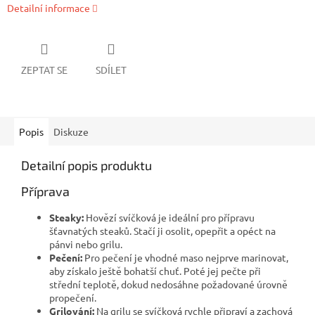
Detailní informace
ZEPTAT SE
SDÍLET
Popis
Diskuze
Detailní popis produktu
Příprava
Steaky:
Hovězí svíčková je ideální pro přípravu
šťavnatých steaků. Stačí ji osolit, opepřit a opéct na
pánvi nebo grilu.
Pečení:
Pro pečení je vhodné maso nejprve marinovat,
aby získalo ještě bohatší chuť. Poté jej pečte při
střední teplotě, dokud nedosáhne požadované úrovně
propečení.
Grilování:
Na grilu se svíčková rychle připraví a zachová