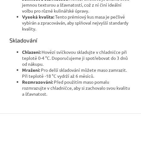
jemnou texturou a šťavnatostí, což z ní činí ideální
volbu pro různé kulinářské úpravy.
Vysoká kvalita:
Tento prémiový kus masa je pečlivě
vybírán a zpracováván, aby splňoval nejvyšší standardy
kvality.
Skladování
Chlazení:
Hovězí svíčkovou skladujte v chladničce při
teplotě 0-4 °C. Doporučujeme ji spotřebovat do 3 dnů
od nákupu.
Mražení:
Pro delší skladování můžete maso zamrazit.
Při teplotě -18 °C vydrží až 6 měsíců.
Rozmrazování:
Před použitím maso pomalu
rozmrazujte v chladničce, aby si zachovalo svou kvalitu
a šťavnatost.
Z
á
p
a