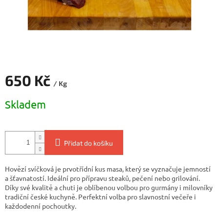
650 Kč
/ Kg
Měrná
Skladem
cena:
Přidat do košíku
Hovězí svíčková je prvotřídní kus masa, který se vyznačuje jemností
a šťavnatostí. Ideální pro přípravu steaků, pečení nebo grilování.
Díky své kvalitě a chuti je oblíbenou volbou pro gurmány i milovníky
tradiční české kuchyně. Perfektní volba pro slavnostní večeře i
každodenní pochoutky.