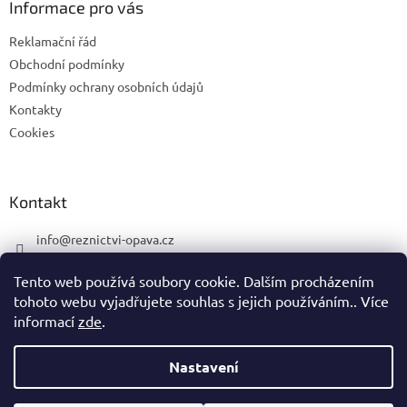
Informace pro vás
t
í
Reklamační řád
Obchodní podmínky
Podmínky ochrany osobních údajů
Kontakty
Cookies
Kontakt
info
@
reznictvi-opava.cz
775 492 668
Tento web používá soubory cookie. Dalším procházením
775 492 668
tohoto webu vyjadřujete souhlas s jejich používáním.. Více
informací
zde
.
Nastavení
Vytvořil Shoptet