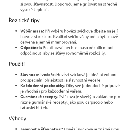
si svou šťavnatost. Doporučujeme grilovat na středně
vysoké teplotě.
Řeznické tipy
Výběr masa:
Při výběru hovězí svíčkové dbejte na její
barvu a strukturu. Kvalitní svíčková by měla být tmavě
červená a jemně mramorovaná.
Odpočinek:
Po přípravě nechte maso několik minut
odpočinout, aby se šťávy rovnoměrně rozložily.
Použití
Slavnostní večeře:
Hovězí svíčková je ideální volbou
pro speciální příležitosti a slavnostní večeře.
Každodenní pochoutky:
Díky své jednoduché přípravě
je vhodná i pro každodenní vaření.
Gurmánské recepty:
Svíčková je skvělým základem pro
různé gurmánské recepty, jako jsou carpaccio nebo
tatarský biftek.
Výhody
Jemnost a šťavnatost:
Hovězí svíčková je známá svou